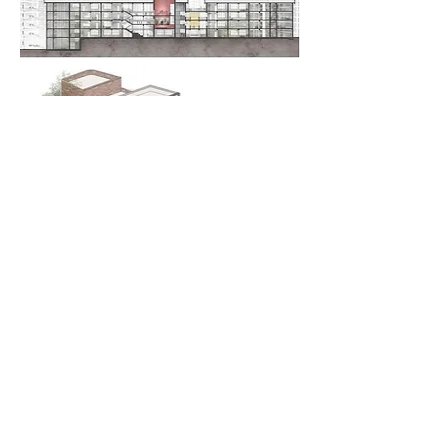
[Address]
서울특별시 광진구 군자동 98 세종대학교 충무
관 224B호
[Contact]