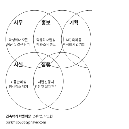
사무
홍보
기획
학생회 내 모든
학생회 사업 및
MT, 축제 등
예산 및 결산 관리
​학과 소식 홍보
학생회 사업 기획
시설
집행
비품 관리 및
사업 진행 시
행사 장소 대여
안전 및 절차 관리
건축학과 학생회장
24학번 박소현
parkmiso8600@naver.com