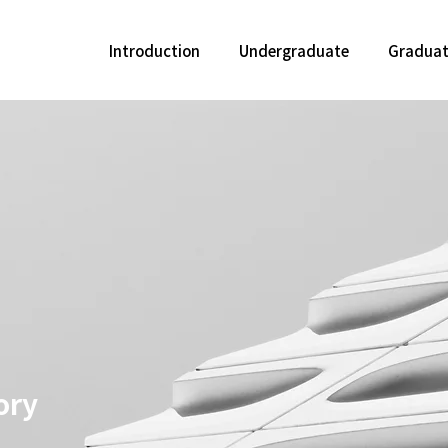
Introduction
Undergraduate
Gradua
ory