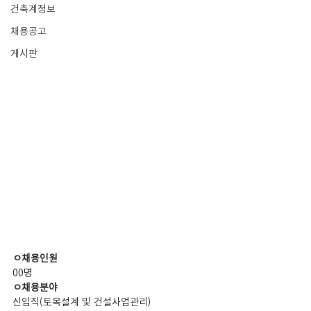
건축계정보
채용공고
게시판
ㅇ채용인원
00명
ㅇ채용분야
신입직(토목설계 및 건설사업관리)