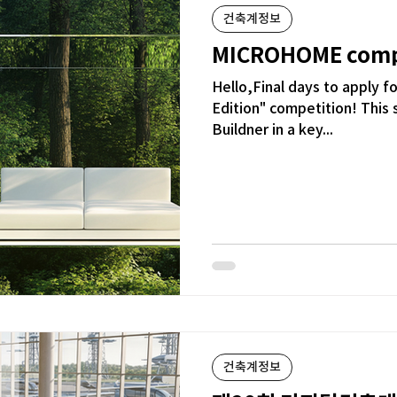
건축계정보
MICROHOME comp
Hello,Final days to apply
Edition" competition! This 
Buildner in a key...
건축계정보