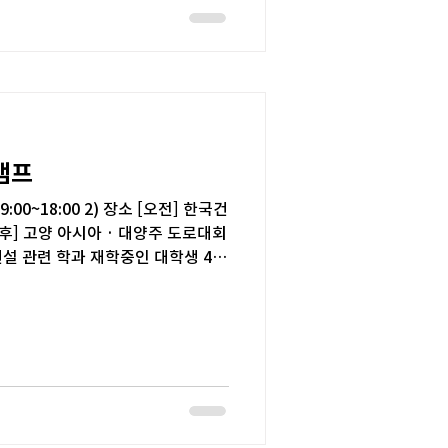
 26일 14:00 (하우픽 공식 인스타 공
: team@houpick.com 메일 제목
]_작품명_참가자명(팀명) 메일 본문 형
캠프
09:00~18:00 2) 장소 [오전] 한국건
후] 고양 아시아 · 대양주 도로대회
건설 관련 학과 재학중인 대학생 4)