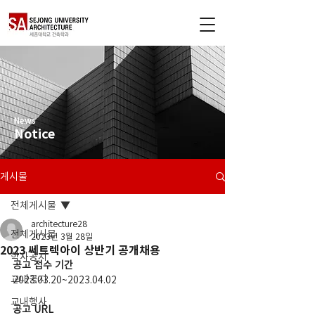
News
Notice
게시물
전체게시물
architecture28
전체게시물
2023년 3월 28일
2023 쎄트렉아이 상반기 공개채용
학사공지
공고 접수 기간
교내공지
2023.03.20~2023.04.02
교내행사
공고 URL