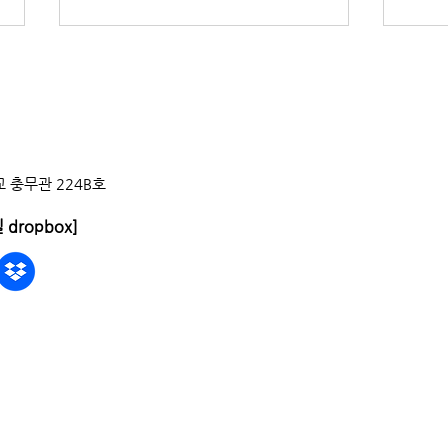
방학 중 스튜디오 사용 신청 안
[필독
내
CLO
[신청방법] 1. 충무관 225호 인증조
[점검
교 방문 2. 공모전 접수 서류 제출
후 2
(공모전 준비하는 학생일 경우) 3. 사
수령 - 당일 혹은 1일 전에 학과 사무
 충무관 224B호
용 신청서 및 서약서 작성 [신청기간]
실 방
12/22(월) - 12/23(화) *기간 외에
마감 
 dropbox]
추가 신청 절대 불가합니다. [사용기
청소 완료 보고
간] 1/2(금) - 2/13(금) (예정) *각 공
가 마
모전의 기한에 따라 변경될 수 있습
여 인증조
니다. [방학 중 학과 사무실 운
서대로