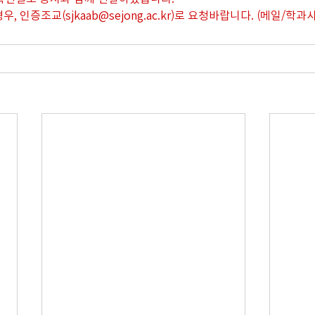
는 경우, 인증조교(sjkaab@sejong.ac.kr)로 요청바랍니다. (메일/학