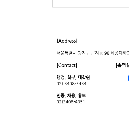
[필독] 2026-1 스튜디오
CLOSE-OUT 공지
[점검 일정] ■ 6월 24일 수요일 오
후 2시 [점검 순서] 1) 퇴실 점검표
[Address]
수령 - 당일 혹은 1일 전에 학과 사무
서울특별시 광진구 군자동 98 세종대학교
실 방문하여 퇴실 점검표 사전 수령 -
마감 당일에 확인하며 청소 진행 2)
[Contact]
[출력실
청소 완료 보고 - 모든 청소 및 정리
가 마무리된 후, 스튜디오 방장 통하
행정, 학부, 대학원
여 인증조교에게 연락 - 청소 완료 순
02) 3408-3434
서대로 점검 예정 *모든 개인
인증, 채용
,
홍보
02)3408-4351