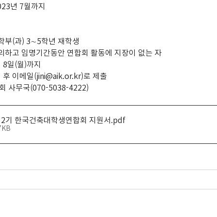
2023년 7월까지
 학부(과) 3∼5학년 재학생
 동의하고 임명기간동안 연합회 활동에 지장이 없는 자
8월 8일(월)까지
후 이메일(jini@aik.or.kr)로 제출
 사무국(070-5038-4222)
제2기 한국건축대학생연합회 지원서
.pdf
7KB