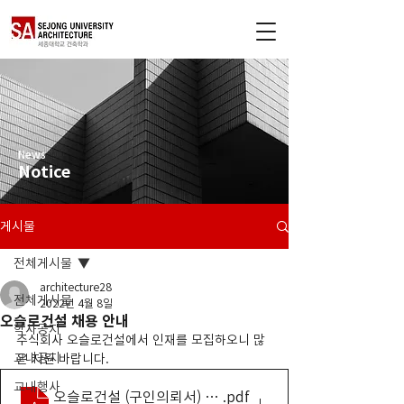
News
Notice
게시물
전체게시물
architecture28
전체게시물
2022년 4월 8일
오슬로건설 채용 안내
학사공지
주식회사 오슬로건설에서 인재를 모집하오니 많
교내공지
은 지원 바랍니다.
교내행사
오슬로건설 (구인의뢰서) (최종)
.pdf