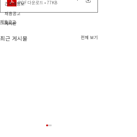
PDF 다운로드 • 77KB
건축계정보
채용공고
채용공고
게시판
전체 보기
최근 게시물