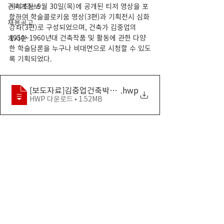
건축계정보
시리즈는 9월 30일(목)에 공개된 티저 영상을 포
함하여 학술콜로키움 영상(3편)과 기획전시 심화
채용공고
강좌(3편)로 구성되었으며, 건축가 김중업의 
1950~1960년대 건축작품 및 활동에 관한 다양
게시판
한 학술담론을 누구나 비대면으로 시청할 수 있도
록 기획되었다.
[보도자료]김중업건축박물관 온라인 건축강좌 개최
.hwp
HWP 다운로드 • 1.52MB