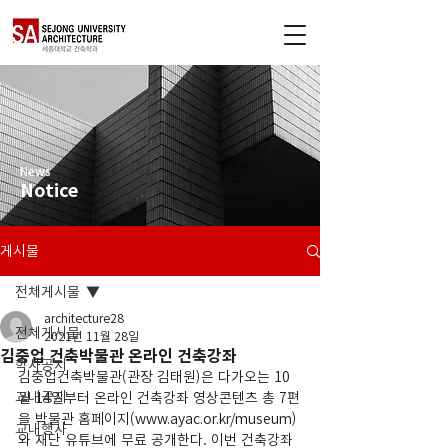
News
Notice
게시물
전체게시물
architecture28
전체게시물
2021년 11월 28일
김중업 건축박물관 온라인 건축강좌
학사공지
김중업건축박물관(관장 김태원)은 다가오는 10
교내공지
월 14일부터 온라인 건축강좌 영상콘텐츠 총 7편
을 박물관 홈페이지(www.ayac.or.kr/museum)
교내행사
와 재단 유튜브에 무료 공개한다. 이번 건축강좌 