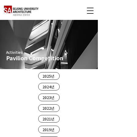
Activities
Pavilion Competition
2025년
2024년
2023년
2022년
2021년
2019년