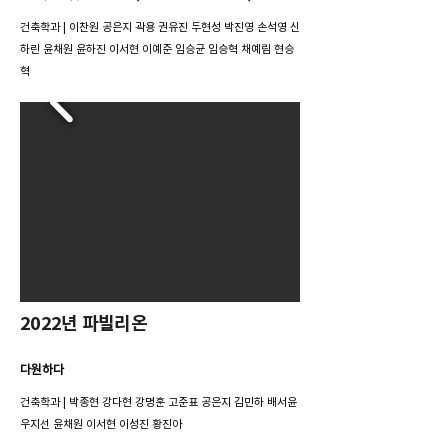
​건축학과 | 이찬원 공은지 곽용 권유진 두현성 박진영 손석영 신
하린 윤채원 윤하진 이서현 이예준 임승균 임승혁 채예림 현승
혁
2022년 파빌리온
다원하다
​건축학과 | 박종현 강다현 강명훈 고준표 공은지 김민하 배서윤
우지선 윤채원 이서현 이성진 황진아