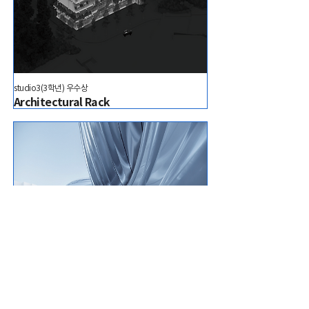
studio3(3학년) 우수상
Architectural Rack