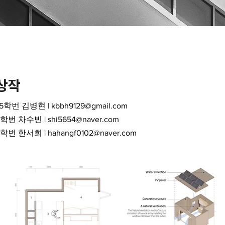
수상작
5학번 김병현 |
kbbh9129@gmail.com
hi5654@naver.com
hangf0102@naver.com