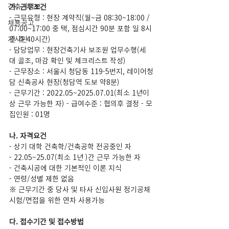
건축계정보
가. 근무조건
- 근무유형 : 현장 계약직(월~금 08:30~18:00 / 
채용공고
07:00~17:00 중 택, 점심시간 90분 포함 일 8시
게시판
간 주 40시간)
- 담당업무 : 현장건축기사 보조원 업무수행(세
대 골조, 마감 확인 및 체크리스트 작성)
- 근무장소 : 서울시 청담동 119-5번지, 레이어청
담 신축공사 현장(청담역 도보 약8분)
- 근무기간 : 2022.05~2025.07.01(최소 1년이
상 근무 가능한 자) - 급여수준 : 협의후 결정 - 모
집인원 : 01명
나. 자격요건
- 상기 대학 건축학/건축공학 전공중인 자
- 22.05~25.07(최소 1년 )간 근무 가능한 자
- 건축시공에 대한 기본적인 이론 지식
- 연령/성별 제한 없음
※ 근무기간 중 당사 및 타사 신입사원 정기공채 
시험/면접을 위한 연차 사용가능
다. 접수기간 및 접수방법