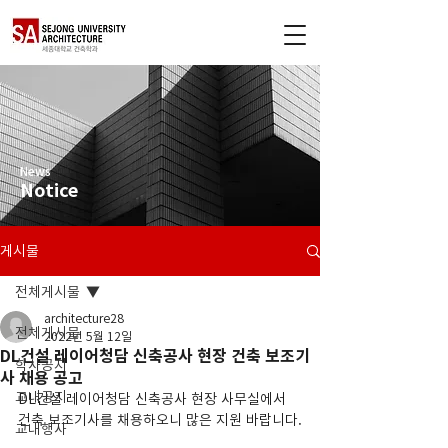
News
Notice
게시물
전체게시물
architecture28
전체게시물
2022년 5월 12일
DL건설 레이어청담 신축공사 현장 건축 보조기
학사공지
사 채용 공고
교내공지
DL건설 레이어청담 신축공사 현장 사무실에서 
건축 보조기사를 채용하오니 많은 지원 바랍니다.
교내행사