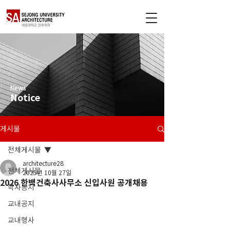
News
Notice
게시물
전체게시물
architecture28
전체게시물
2025년 10월 27일
2026 한백건축사사무소 신입사원 공개채용
학사공지
교내공지
교내행사