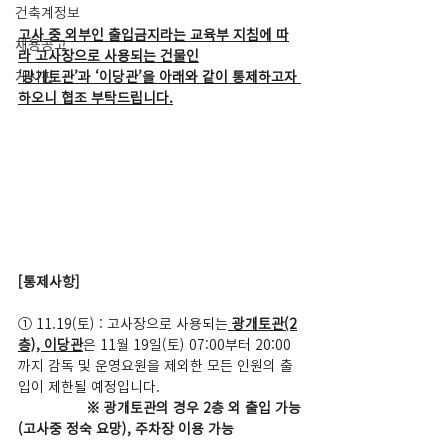
건축계정보
고사 중 외부인 출입금지라는 교육부 지침에 따
채용공고
라 고사장으로 사용되는 건물인
게시판
‘광개토관’과 ‘이당관’을 아래와 같이 통제하고자 
하오니 협조 부탁드립니다.
[통제사항]
① 11.19(토) : 고사장으로 사용되는
 광개토관(2
층), 이당관
은 11월 19일(토) 07:00부터 20:00
까지 감독 및 운영요원을 제외한 모든 인원의 출
입이 제한될 예정입니다.
 ※ 광개토관의 경우 2층 외 출입 가능
(고사중 정숙 요망), 주차장 이용 가능