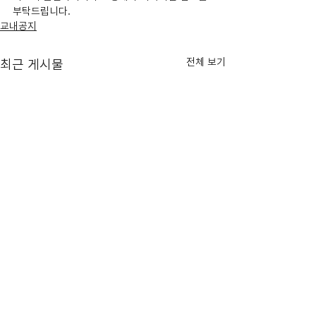
부탁드립니다.
교내공지
전체 보기
최근 게시물
방학 중 스튜디오 사용 신청
[필독] 2025-2
안내
CLOSE-OUT 공
[신청방법] 1. 충무관 225호 인
[점검 일정] ■ 12월