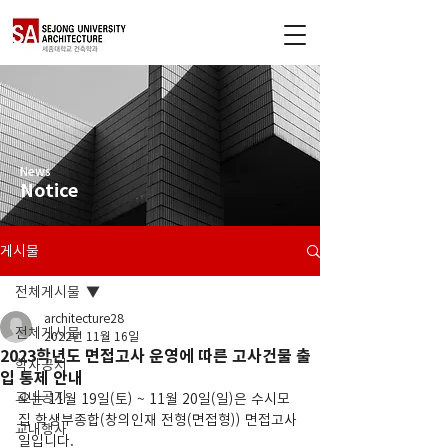
News
Notice
게시물
전체게시물
architecture28
전체게시물
2022년 11월 16일
2023학년도 면접고사 운영에 따른 고사건물 출
학사공지
입 통제 안내
교내공지
오는 11월 19일(토) ~ 11월 20일(일)은 수시모
집 학생부종합(창의인재 전형(면접형)) 면접고사
교내행사
일입니다.