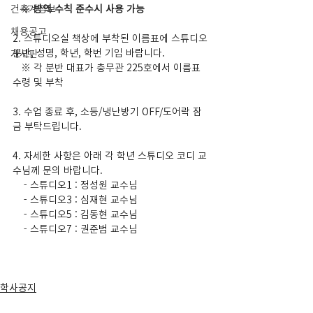
건축계정보
   ※ 
방역 수칙 준수시 사용 가능
채용공고
2. 스튜디오실 책상에 부착된 이름표에 스튜디오 
분반, 성명, 학년, 학번 기입 바랍니다.
게시판
※ 
각 분반 대표가 충무관 225호에서 이름표 
수령 및 부착
3. 수업 종료 후, 소등/냉난방기 OFF/도어락 잠
금 부탁드립니다.
4. 자세한 사항은 아래 각 학년 스튜디오 코디 교
수님께 문의 바랍니다.
    -
스튜디오1 : 정성원 교수님
    -
스튜디오3 : 심재현 교수님
    -
스튜디오5 : 김동현 교수님
    -
스튜디오7 : 권준범 교수님
학사공지