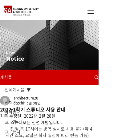
News
Notice
게시물
전체게시물
architecture28
전체게시물
2022년 2월 25일
2022-1학기 스튜디오 사용 안내
학사공지
최종 수정일:
2022년 2월 28일
교내공지
1. 스튜디오는 전면 개방입니다.
※ 월·목 17시에는 방역 실시로 사용 불가(약 4
교내행사
시간 소요, 요일은 학사 일정에 따라 변동 가능)