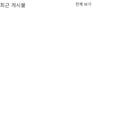
전체 보기
최근 게시물
2024학년도 전
입학생/학부입학생
2024학년도 전공배
[Address]
대하여 안내드립니다
2024학년도 계열입학
서울특별시 광진구 군자동 98 세종대학교 충무
년 2학기 재학생 20
관 224B호