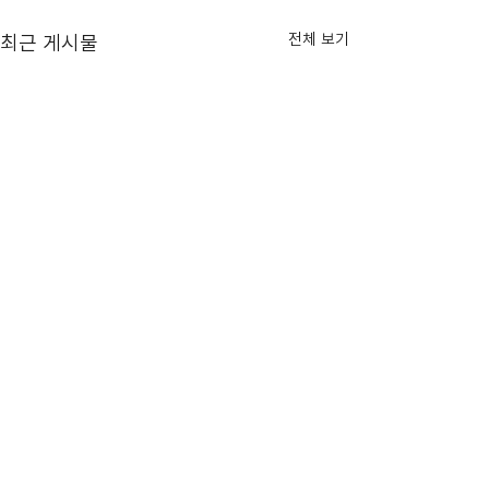
전체 보기
최근 게시물
현대건설 신입사원 채용 설
명회
▶참여 대상 : 세종대학교 건축
[Address]
학과 학생 ▶일시 : 2024년 3월
19일(화) 17-18시 ▶장소 : 충무
서울특별시 광진구 군자동 98 세종대학교 충무