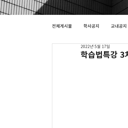
전체게시물
학사공지
교내공지
2022년 5월 17일
학습법특강 3