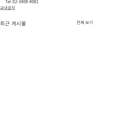
Tel. 02-3408-4081
교내공지
전체 보기
최근 게시물
방학 중 스튜디오 사용 신청
[필독] 2025-2
안내
CLOSE-OUT 공
[신청방법] 1. 충무관 225호 인
[점검 일정] ■ 12월
[Address]