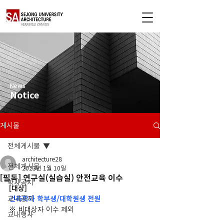
News
Notice
게시물
전체게시물
architecture28
전체게시물
2023년 1월 10일
[필독] 연구실(실습실) 안전교육 이수
학사공지
[대상]
교내공지
건축학과 학부생/대학원생 전원
※ 비대상자 이수 제외
교내행사