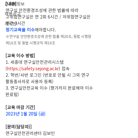
건축계정보
[내용]
연구실 안전환경조성에 관한 법률에 따라 
채용공고
고위험연구실은 연 2회 6시간 / 저위험연구실은 
연간 3시간 
게시판
정기교육을 이수
해야합니다.
※연구실 안전환경조성에 관한 법률 제20조, 동법 시행령 
제16조 및 동법 시행규칙 제10조
[교육 이수 방법]
1. 세종대 연구실안전관리시스템 
(
https://safety.sejong.ac.kr
) 접속 
2. 학번/사번 로그인 (번호로 안될 시 그외 연구
활동종사자로 사용자 등록)
3. 연구실안전교육 이수 (평가까지 완료해야 이수
완료됨)
[교육 마감 기간]
2023년 1월 20일 (금)
[문의(담당자)]
연구실안전관리센터 김보민