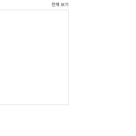
전체 보기
24학년도 전공배정(계열입
/학부입학생) 안내
4학년도 전공배정 시행에 대하