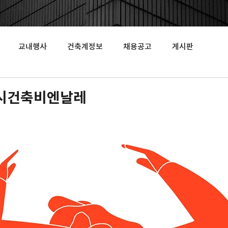
교내행사
건축계정보
채용공고
게시판
도시건축비엔날레