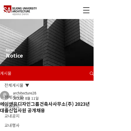
News
Notice
게시물
전체게시물
architecture28
전체게시물
2022년 8월 11일
에이앤유디자인그룹건축사사무소(주) 2023년
학사공지
대졸신입사원 공개채용
교내공지
교내행사