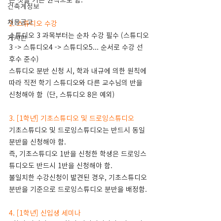
는 것을 기본 원칙으로 함. 
건축계정보
채용공고
2. 스튜디오 수강
스튜디오 3 과목부터는 순차 수강 필수 (스튜디오
게시판
3 -> 스튜디오4 -> 스튜디오5... 순서로 수강 선
후수 준수)
스튜디오 분반 신청 시, 학과 내규에 의한 원칙에 
따라 직전 학기 스튜디오와 다른 교수님의 반을 
신청해야 함  (단, 스튜디오 8은 예외)
3. [1학년] 기초스튜디오 및 드로잉스튜디오
기초스튜디오 및 드로잉스튜디오는 반드시 동일 
분반을 신청해야 함. 
즉, 기초스튜디오 1반을 신청한 학생은 드로잉스
튜디오도 반드시 1반을 신청해야 함.
불일치한 수강신청이 발견된 경우, 기초스튜디오 
분반을 기준으로 드로잉스튜디오 분반을 배정함.
4. [1학년] 신입생 세미나