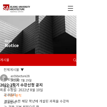
News
Notice
게시물
전체게시물
architecture28
전체게시물
2022년 7월 29일
2022-2학기 수강신청 공지
학사공지
최종 수정일:
2022년 8월 10일
교내공지
1. 기본 원칙
본인이 속한 해당 학년에 개설된 과목을 수강하
교내행사