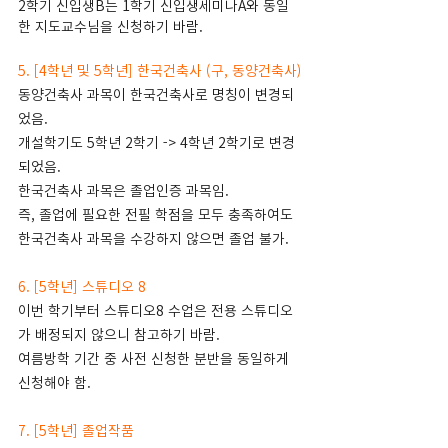
2학기 신입생B는 1학기 신입생세미나A와 동일
한 지도교수님을 신청하기 바람.
5. [4학년 및 5학년] 한국건축사 (구, 동양건축사)
동양건축사 과목이 한국건축사로 명칭이 변경되
었음.
개설학기도 5학년 2학기 -> 4학년 2학기로 변경
되었음.
한국건축사 과목은 졸업인증 과목임. 
즉, 졸업에 필요한 전필 학점을 모두 충족하여도 
한국건축사 과목을 수강하지 않으면 졸업 불가. 
6. [5학년] 스튜디오 8
이번 학기부터 스튜디오8 수업은 전용 스튜디오
가 배정되지 않으니 참고하기 바람.
여름방학 기간 중 사전 신청한 분반을 동일하게 
신청해야 함.
7. [5학년] 졸업작품