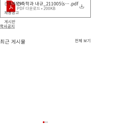
건축학과 내규_211005(secured)
.pdf
건축계정보
PDF 다운로드 • 200KB
채용공고
게시판
학사공지
전체 보기
최근 게시물
2024학년도 전