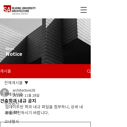
News
Notice
게시물
전체게시물
architecture28
전체게시물
2021년 11월 28일
건축학과 내규 공지
학사공지
업데이트된 학과 내규 파일을 첨부하니, 상세 내
교내공지
용을 확인하시기 바랍니다.
교내행사